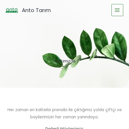
İçeriğe
Anto Tarım
atla
Hakkımızda
Her zaman en kalitelisi prensibi ile çıktığımız yolda çiftçi ve
bayilerimizin her zaman yanındayız.
Değerli Müşterimiz;